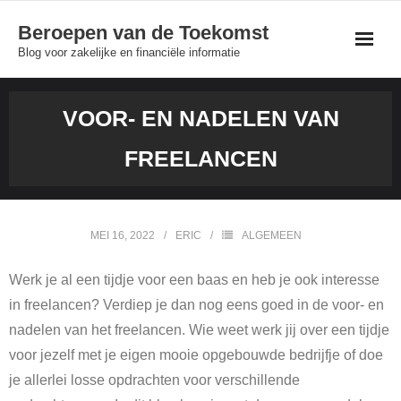
Skip
Beroepen van de Toekomst
to
Blog voor zakelijke en financiële informatie
content
VOOR- EN NADELEN VAN
FREELANCEN
MEI 16, 2022
ERIC
ALGEMEEN
Werk je al een tijdje voor een baas en heb je ook interesse
in freelancen? Verdiep je dan nog eens goed in de voor- en
nadelen van het freelancen. Wie weet werk jij over een tijdje
voor jezelf met je eigen mooie opgebouwde bedrijfje of doe
je allerlei losse opdrachten voor verschillende