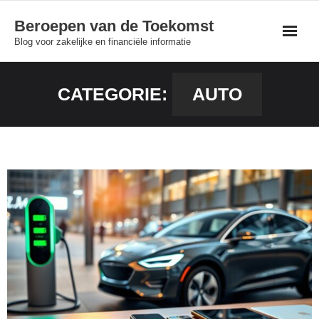
Skip
Beroepen van de Toekomst
to
Blog voor zakelijke en financiële informatie
content
CATEGORIE:
AUTO