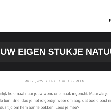
F
UW EIGEN STUKJE NAT
MRT 25, 2022
ERIC
ALGEMEEN
urlijk helemaal naar jouw wens en smaak ingericht. Maar als je n
de tuin. Snel doe je het rolgordijn weer omlaag, dat beeld past n
s, dus tijd om hem aan te pakken. Lees je mee?