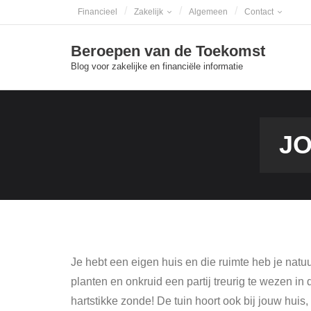
Skip
Financieel
Zakelijk
Algemeen
Contact
to
content
Beroepen van de Toekomst
Blog voor zakelijke en financiële informatie
JO
Je hebt een eigen huis en die ruimte heb je natu
planten en onkruid een partij treurig te wezen in 
hartstikke zonde! De tuin hoort ook bij jouw hui