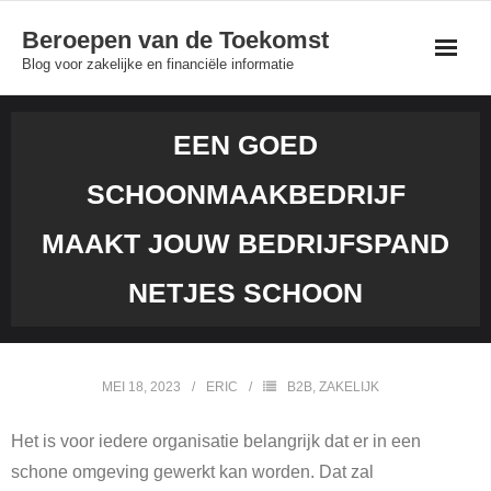
Skip
Beroepen van de Toekomst
to
Blog voor zakelijke en financiële informatie
content
EEN GOED
SCHOONMAAKBEDRIJF
MAAKT JOUW BEDRIJFSPAND
NETJES SCHOON
MEI 18, 2023
ERIC
B2B
,
ZAKELIJK
Het is voor iedere organisatie belangrijk dat er in een
schone omgeving gewerkt kan worden. Dat zal