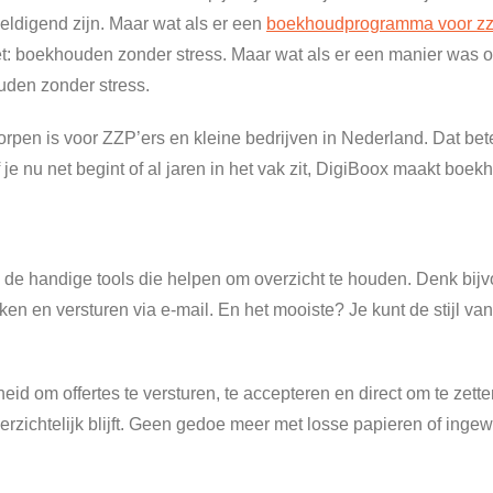
eldigend zijn. Maar wat als er een
boekhoudprogramma voor z
et: boekhouden zonder stress. Maar wat als er een manier was 
uden zonder stress.
orpen is voor ZZP’ers en kleine bedrijven in Nederland. Dat bete
 je nu net begint of al jaren in het vak zit, DigiBoox maakt boe
 de handige tools die helpen om overzicht te houden. Denk bijv
en en versturen via e-mail. En het mooiste? Je kunt de stijl v
d om offertes te versturen, te accepteren en direct om te zetten 
overzichtelijk blijft. Geen gedoe meer met losse papieren of ing