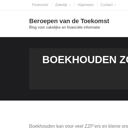
Skip
Financieel
Zakelijk
Algemeen
Contact
to
content
Beroepen van de Toekomst
Blog voor zakelijke en financiële informatie
BOEKHOUDEN Z
Boekhouden kan voor veel ZZP’ers en kleine onder