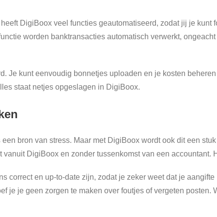
eft DigiBoox veel functies geautomatiseerd, zodat jij je kunt fo
unctie worden banktransacties automatisch verwerkt, ongeacht bi
. Je kunt eenvoudig bonnetjes uploaden en je kosten beheren vi
lles staat netjes opgeslagen in DigiBoox.
aken
een bron van stress. Maar met DigiBoox wordt ook dit een stuk m
ct vanuit DigiBoox en zonder tussenkomst van een accountant. Ho
s correct en up-to-date zijn, zodat je zeker weet dat je aangift
f je je geen zorgen te maken over foutjes of vergeten posten. 