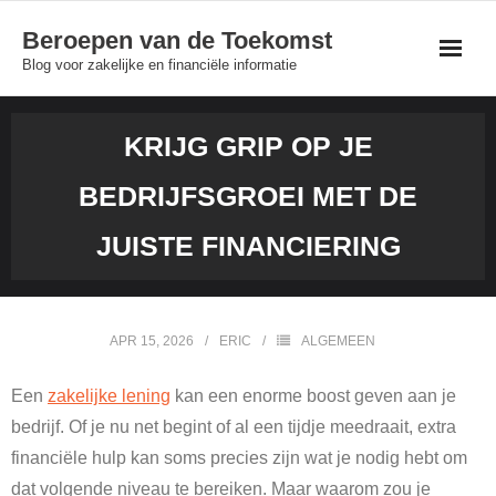
Skip
Beroepen van de Toekomst
to
Blog voor zakelijke en financiële informatie
content
KRIJG GRIP OP JE
BEDRIJFSGROEI MET DE
JUISTE FINANCIERING
APR 15, 2026
ERIC
ALGEMEEN
Een
zakelijke lening
kan een enorme boost geven aan je
bedrijf. Of je nu net begint of al een tijdje meedraait, extra
financiële hulp kan soms precies zijn wat je nodig hebt om
dat volgende niveau te bereiken. Maar waarom zou je