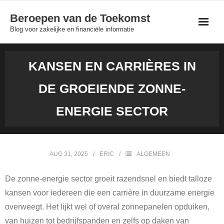
Skip
Beroepen van de Toekomst
to
Blog voor zakelijke en financiële informatie
content
KANSEN EN CARRIÈRES IN
DE GROEIENDE ZONNE-
ENERGIE SECTOR
AUG 31, 2025
ERIC
ALGEMEEN
De zonne-energie sector groeit razendsnel en biedt talloze
kansen voor iedereen die een carrière in duurzame energie
overweegt. Het lijkt wel of overal zonnepanelen opduiken,
van huizen tot bedrijfspanden en zelfs op daken van