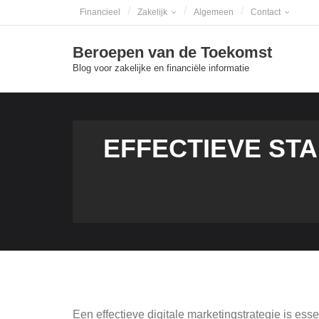
Skip
Financieel
Zakelijk
Algemeen
Contact
to
content
Beroepen van de Toekomst
Blog voor zakelijke en financiële informatie
EFFECTIEVE ST
Een effectieve digitale marketingstrategie is esse