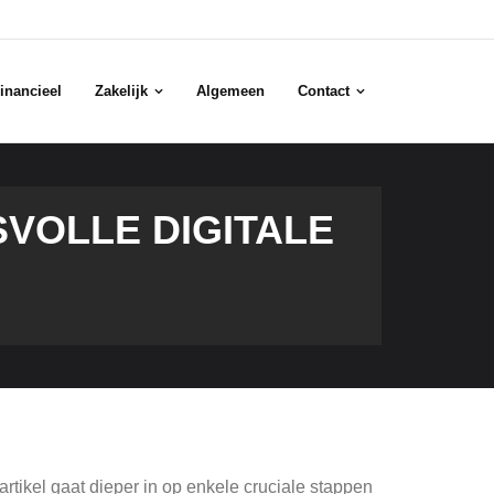
inancieel
Zakelijk
Algemeen
Contact
VOLLE DIGITALE
artikel gaat dieper in op enkele cruciale stappen