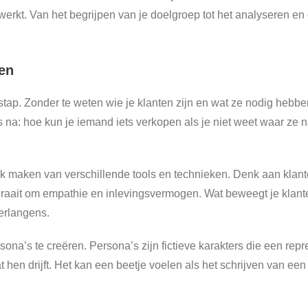
e werkt. Van het begrijpen van je doelgroep tot het analyseren e
ten
stap. Zonder te weten wie je klanten zijn en wat ze nodig hebbe
na: hoe kun je iemand iets verkopen als je niet weet waar ze na
ruik maken van verschillende tools en technieken. Denk aan kl
draait om empathie en inlevingsvermogen. Wat beweegt je klant
verlangens.
sona’s te creëren. Persona’s zijn fictieve karakters die een rep
t hen drijft. Het kan een beetje voelen als het schrijven van ee