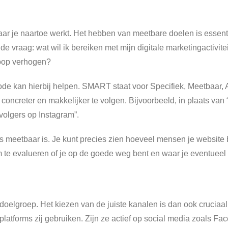
waar je naartoe werkt. Het hebben van meetbare doelen is essen
lf de vraag: wat wil ik bereiken met mijn digitale marketingactiv
koop verhogen?
e kan hierbij helpen. SMART staat voor Specifiek, Meetbaar, A
oncreter en makkelijker te volgen. Bijvoorbeeld, in plaats van “
volgers op Instagram”.
les meetbaar is. Je kunt precies zien hoeveel mensen je website
 te evalueren of je op de goede weg bent en waar je eventueel 
lke doelgroep. Het kiezen van de juiste kanalen is dan ook crucia
latforms zij gebruiken. Zijn ze actief op social media zoals F