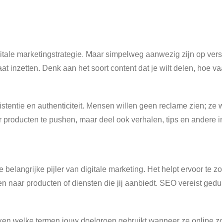
igitale marketingstrategie. Maar simpelweg aanwezig zijn op vers
t inzetten. Denk aan het soort content dat je wilt delen, hoe va
stentie en authenticiteit. Mensen willen geen reclame zien; ze 
 producten te pushen, maar deel ook verhalen, tips en andere i
belangrijke pijler van digitale marketing. Het helpt ervoor te 
 naar producten of diensten die jij aanbiedt. SEO vereist ged
n welke termen jouw doelgroep gebruikt wanneer ze online zo